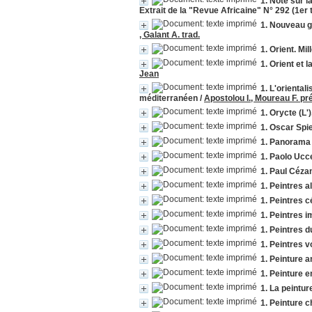
1. Note sur 
Extrait de la "Revue Africaine" N° 292 (1er
1. Nouveau g
, Galant A. trad.
1. Orient. Mi
1. Orient et 
Jean
1. L'oriental
méditerranéen
/
Apostolou I., Moureau F. pr
1. Orycte (L'
1. Oscar Sp
1. Paolo Ucc
1. Paul Céz
1. Peintres a
1. Peintres c
1. Peintres 
1. Peintres 
1. Peintres 
1. Peinture 
1. Peinture 
1. La peintur
1. Peinture c