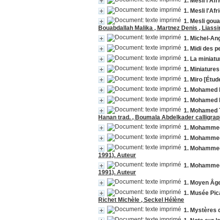
1. Mesli go
Bouabdallah Malika , Martnez Denis , Liassi
1. Michel-An
1. Midi des p
1. La minia
1. Miniature
1. Miro [Étud
1. Mohamed K
1. Mohamed
1. Mohamed T
Hanan trad. , Boumala Abdelkader calligrap
1. Mohammed 
1. Mohammed 
1. Mohammed 
1991). Auteur
1. Mohammed 
1991). Auteur
1. Moyen Âg
1. Musée Pic
Richet Michèle , Seckel Hélène
1. Mystères