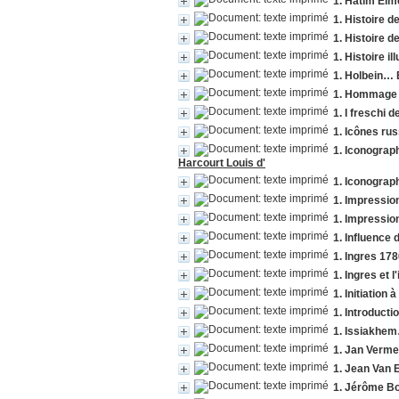
1. Hatim Elm
1. Histoire d
1. Histoire d
1. Histoire il
1. Holbein… B
1. Hommage 
1. I freschi 
1. Icônes ru
1. Iconograph
Harcourt Louis d'
1. Iconograph
1. Impressio
1. Impressio
1. Influence 
1. Ingres 17
1. Ingres et 
1. Initiation 
1. Introduct
1. Issiakhe
1. Jan Verme
1. Jean Van 
1. Jérôme 