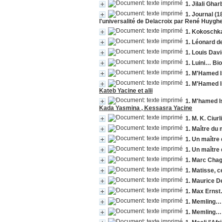
1. Jilali Gha
1. Journal (
l'universalité de Delacroix par René Huyg
1. Kokosch
1. Léonard de
1. Louis Dav
1. Luini… Bio
1. M'Hamed 
1. M'Hamed I
Kateb Yacine et alii
1. M'hamed 
Kada Yasmina , Kessasra Yacine
1. M. K. Ciur
1. Maître du 
1. Un maître
1. Un maître
1. Marc Chag
1. Matisse, 
1. Maurice 
1. Max Erns
1. Memling…
1. Memling…