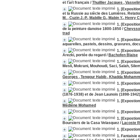
et l'art français
/
Thuillier Jacques , Vasseli
1. [Expositi
et la Russie au siècle des Lumières. Relation
M. , Cuzin J.-P., Mabille G., Mabin Y., Henry 
1. [Expositio
de la peinture danoise 1800-1850
/
Cheysson
trad
1. [Expositio
aquarelles, pastels, dessins, gravures, d
1. [Expostion
Arezki, portée du regard
/
Bachofen Blaise
1. [Expostion
Mesli, Mokrani, Mouhoudi, Saci, Salah, Silem
1. [Expostio
Georges , Tengour Habib , Khadda Moham
1. [Expostion
1. [Expostio
(1876-1938) et de Jean Launois (1898-194
1. [Expostio
Médiène Mohamed
1. [Expostion
1. [Expostion
Boursiers de la Casa Velasquez
/
Lacoste R
1. [Expostion
1. Fantaisie 