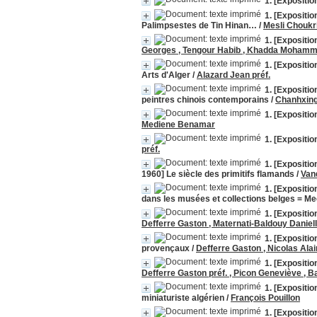
1. [Expositio
1. [Expositi
Palimpsestes de Tin Hinan…
/
Mesli Choukr
1. [Expositi
Georges , Tengour Habib , Khadda Moham
1. [Expositi
Arts d'Alger
/
Alazard Jean préf.
1. [Expositio
peintres chinois contemporains
/
Chanhxin
1. [Expositi
Mediene Benamar
1. [Expositio
préf.
1. [Expositi
1960] Le siècle des primitifs flamands
/
Van
1. [Expositio
dans les musées et collections belges = M
1. [Expositi
Defferre Gaston , Maternati-Baldouy Daniel
1. [Expositio
provençaux
/
Defferre Gaston , Nicolas Alai
1. [Expositi
Defferre Gaston préf. , Picon Geneviève , B
1. [Expositi
miniaturiste algérien
/
François Pouillon
1. [Expositio