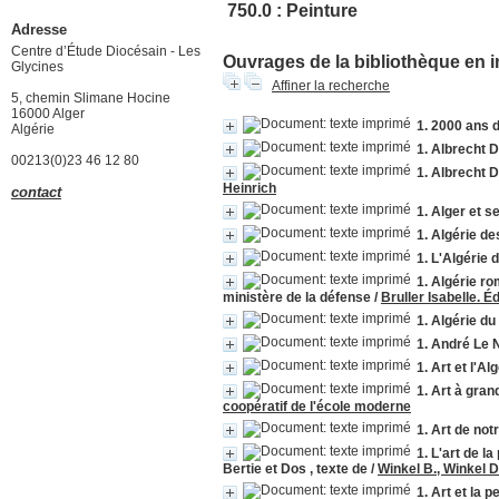
750.0 : Peinture
Adresse
Centre d’Étude Diocésain - Les
Ouvrages de la bibliothèque en i
Glycines
Affiner la recherche
5, chemin Slimane Hocine
16000 Alger
1. 2000 ans 
Algérie
1. Albrecht D
00213(0)23 46 12 80
1. Albrecht 
Heinrich
contact
1. Alger et s
1. Algérie de
1. L'Algérie 
1. Algérie ro
ministère de la défense
/
Bruller Isabelle. É
1. Algérie du
1. André Le 
1. Art et l'A
1. Art à gran
coopératif de l'école moderne
1. Art de no
1. L'art de l
Bertie et Dos , texte de
/
Winkel B., Winkel D
1. Art et la 