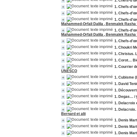
1. Chefs-d'œ
1. Chefs-d'œu
1. Chefs-d'œ
Mahammed-Orfali Dalila , Benmalek Rasha tr
Mahammed-Orfali Dalila , Benmalek Rasha tr
1. Chefs-d'œ
1. Choukri Me
1. Christus. 
1. Corot… Bi
1. Courrier 
UNESCO
1. Cubisme 
1. David Ten
1. Découvert
1. Degas…
/
1. Delacroix
1. Delacroix
Bernard et alii
1. Denis Mart
1. Denis Mart
1. Denis Mart