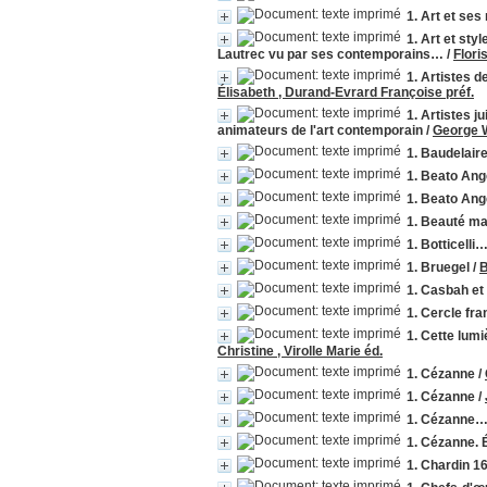
1. Art et ses
1. Art et st
Lautrec vu par ses contemporains…
/
Flori
1. Artistes d
Élisabeth , Durand-Evrard Françoise préf.
1. Artistes j
animateurs de l'art contemporain
/
George 
1. Baudelaire
1. Beato Ang
1. Beato Ang
1. Beauté m
1. Botticelli
1. Bruegel
/
B
1. Casbah e
1. Cercle fr
1. Cette lum
Christine , Virolle Marie éd.
1. Cézanne
/
1. Cézanne
/
1. Cézanne
1. Cézanne. 
1. Chardin 1