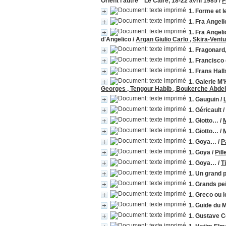
Orient l'autre " Le Caire, 18-22 avril 1985
/
F
1. Forme et l
1. Fra Angel
1. Fra Angeli
d'Angelico
/
Argan Giulio Carlo , Skira-Vent
1. Fragonard
1. Francisc
1. Frans Hall
1. Galerie M'
Georges , Tengour Habib , Boukerche Abde
1. Gauguin
/
1. Géricault
/
1. Giotto…
/
1. Giotto…
/
M
1. Goya…
/
P
1. Goya
/
Pil
1. Goya…
/
T
1. Un grand p
1. Grands pei
1. Greco ou 
1. Guide du 
1. Gustave C