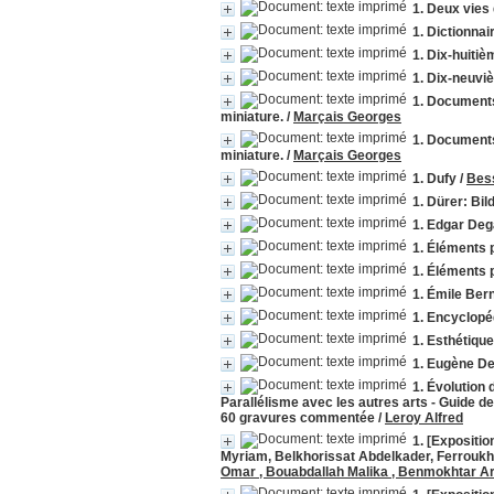
1. Deux vies 
1. Dictionnai
1. Dix-huitiè
1. Dix-neuv
1. Documents
miniature.
/
Marçais Georges
1. Documents
miniature.
/
Marçais Georges
1. Dufy
/
Bes
1. Dürer: Bil
1. Edgar De
1. Éléments 
1. Éléments 
1. Émile Ber
1. Encyclopé
1. Esthétique
1. Eugène De
1. Évolution 
Parallélisme avec les autres arts - Guide 
60 gravures commentée
/
Leroy Alfred
1. [Expositio
Myriam, Belkhorissat Abdelkader, Ferroukh
Omar , Bouabdallah Malika , Benmokhtar Ar