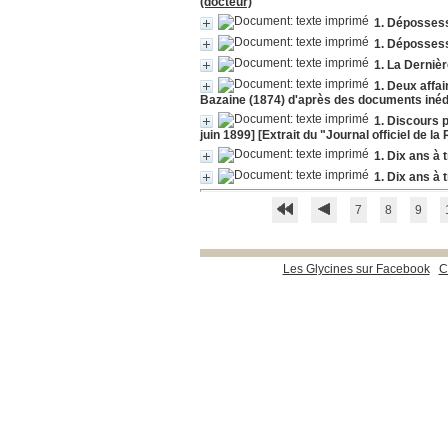
(docteur)
1. Dépossess
1. Dépossess
1. La Dernièr
1. Deux affai
Bazaine (1874) d'après des documents inéd
1. Discours 
juin 1899] [Extrait du "Journal officiel de l
1. Dix ans à 
1. Dix ans à 
7
8
9
Les Glycines sur Facebook
C