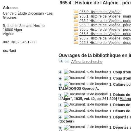
965.4 : Histoire de l'Algérie : p
Adresse
965.0 Histoire de l'Algérie
Centre d’Étude Diocésain - Les
965.1 Histoire de l'Algérie : ma
Glycines
965.2 Histoire de l'Algérie : pér
965.3 Histoire de l'Algérie : pér
5, chemin Slimane Hocine
965.5 Histoire de l'Algérie : pér
16000 Alger
Algérie
965.6 Histoire de l'Algérie : pér
965.7 Histoire de l'Algérie : de
00213(0)23 46 12 80
965.8 Histoire de l'Algérie : dep
contact
Ouvrages de la bibliothèque en i
Affiner la recherche
1. Coup d'œil
1. Coup d'œil
1. Culture po
TALIADOROS George A.
1. Débuts de 
d'Alger", 1935, vol. 40, pp. 261-309]
/
Maitro
1. Débuts de
1. Débuts de
1. Déportés a
(docteur)
1. Déportés a