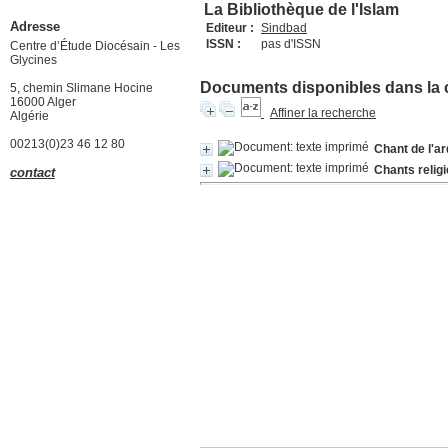
La Bibliothèque de l'Islam
Adresse
Editeur :
Sindbad
ISSN :
pas d'ISSN
Centre d’Étude Diocésain - Les
Glycines
Documents disponibles dans la co
5, chemin Slimane Hocine
16000 Alger
Affiner la recherche
Algérie
00213(0)23 46 12 80
Chant de l'ar
Chants relig
contact