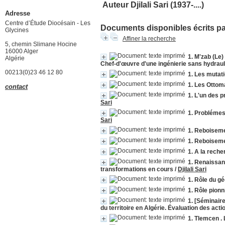
Auteur Djilali Sari (1937-....)
Adresse
Centre d’Étude Diocésain - Les
Documents disponibles écrits par
Glycines
Affiner la recherche
5, chemin Slimane Hocine
16000 Alger
1. M'zab (Le)
Algérie
Chef-d'œuvre d'une ingénierie sans hydraul
00213(0)23 46 12 80
1. Les mutat
1. Les Ottom
contact
1. L'un des 
Sari
1. Problémes
Sari
1. Reboiseme
1. Reboiseme
1. A la reche
1. Renaissan
transformations en cours
/
Djilali Sari
1. Rôle du g
1. Rôle pionn
1. [Séminair
du territoire en Algérie. Évaluation des ac
1. Tlemcen .