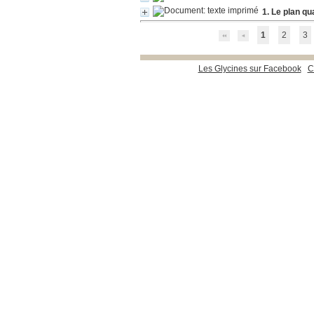
1. Le plan qu
1
2
3
Les Glycines sur Facebook
C