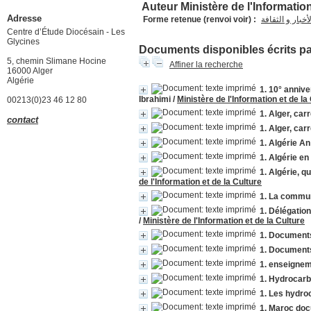
Auteur Ministère de l'Information
Adresse
Forme retenue (renvoi voir) :
أخبار و الثقافة
Centre d’Étude Diocésain - Les
Glycines
Documents disponibles écrits par
5, chemin Slimane Hocine
Affiner la recherche
16000 Alger
Algérie
1. 10° annive
Ibrahimi
/
Ministère de l'Information et de la
00213(0)23 46 12 80
1. Alger, car
contact
1. Alger, car
1. Algérie An
1. Algérie en
1. Algérie, 
de l'Information et de la Culture
1. La commun
1. Délégatio
/
Ministère de l'Information et de la Culture
1. Documents
1. Documents
1. enseigneme
1. Hydrocar
1. Les hydro
1. Maroc doc