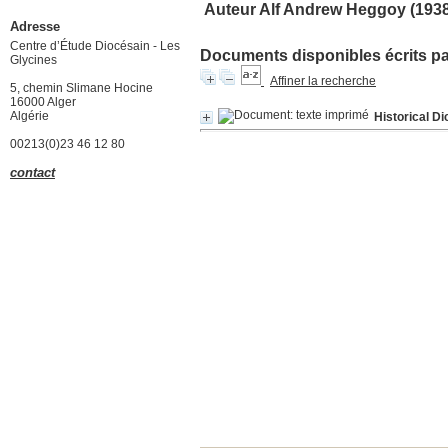
Auteur Alf Andrew Heggoy (1938.
Adresse
Centre d’Étude Diocésain - Les
Documents disponibles écrits par
Glycines
Affiner la recherche
5, chemin Slimane Hocine
16000 Alger
Algérie
Historical Di
00213(0)23 46 12 80
contact