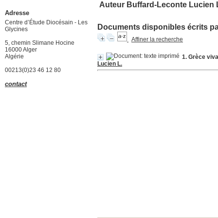
Auteur Buffard-Leconte Lucien 
Adresse
Centre d’Étude Diocésain - Les
Documents disponibles écrits par
Glycines
Affiner la recherche
5, chemin Slimane Hocine
16000 Alger
Algérie
1. Grèce viva
Lucien L.
00213(0)23 46 12 80
contact