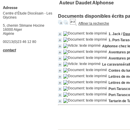
Auteur Daudet Alphonse
Adresse
Centre d’Étude Diocésain - Les
Documents disponibles écrits par
Glycines
Affiner la recherche
5, chemin Slimane Hocine
16000 Alger
Algérie
1. Jack
/
Dau
1. Port-Taras
00213(0)23 46 12 80
Alphonse chez l
contact
Aventures pr
Aventures pr
Le caravansérail
Contes du lu
Lettres de m
Lettres de m
Port-Tarasc
Port-Tarasc
Tartarin de 