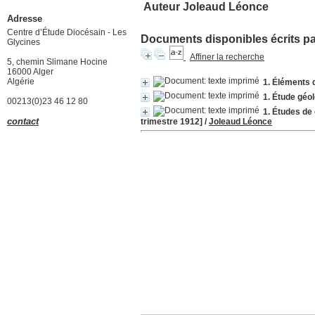
Auteur Joleaud Léonce
Adresse
Centre d’Étude Diocésain - Les
Documents disponibles écrits par
Glycines
Affiner la recherche
5, chemin Slimane Hocine
16000 Alger
Algérie
1. Éléments d
1. Étude géol
00213(0)23 46 12 80
1. Études de 
contact
trimestre 1912]
/
Joleaud Léonce