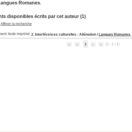
Langues Romanes.
s disponibles écrits par cet auteur (1)
Affiner la recherche
2. Interférences culturelles : Aliénation
/
Langues Romanes.
1
(1 - 1 / 1)