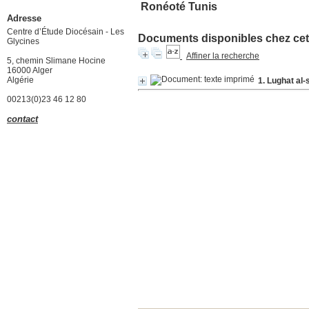
Ronéoté Tunis
Adresse
Centre d’Étude Diocésain - Les
Documents disponibles chez cet 
Glycines
Affiner la recherche
5, chemin Slimane Hocine
16000 Alger
Algérie
1. Lughat al-
00213(0)23 46 12 80
contact