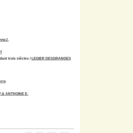
nneJ.
ET
dant trois siècles
/
LEGIER DESGRANGES
rre
.& ANTHOINE E.