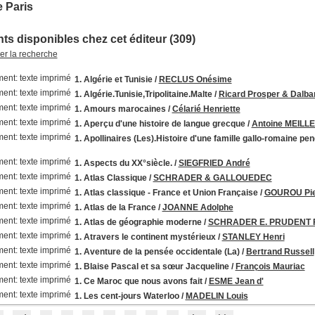
 Paris
s disponibles chez cet éditeur (309)
ner la recherche
1. Algérie et Tunisie
/
RECLUS Onésime
1. Algérie.Tunisie,Tripolitaine.Malte
/
Ricard Prosper & Dalba
1. Amours marocaines
/
Célarié Henriette
1. Aperçu d'une histoire de langue grecque
/
Antoine MEILL
1. Apollinaires (Les).Histoire d'une famille gallo-romaine pen
1. Aspects du XX°siècle.
/
SIEGFRIED André
1. Atlas Classique
/
SCHRADER & GALLOUEDEC
1. Atlas classique - France et Union Française
/
GOUROU Pie
1. Atlas de la France
/
JOANNE Adolphe
1. Atlas de géographie moderne
/
SCHRADER E. PRUDENT F
1. Atravers le continent mystérieux
/
STANLEY Henri
1. Aventure de la pensée occidentale (La)
/
Bertrand Russell
1. Blaise Pascal et sa sœur Jacqueline
/
François Mauriac
1. Ce Maroc que nous avons fait
/
ESME Jean d'
1. Les cent-jours Waterloo
/
MADELIN Louis