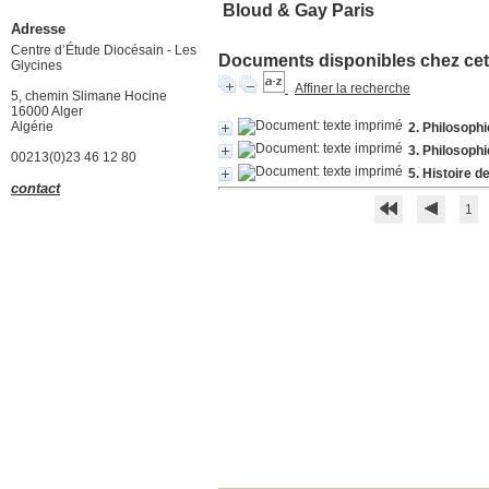
Bloud & Gay Paris
Adresse
Centre d’Étude Diocésain - Les
Documents disponibles chez cet 
Glycines
Affiner la recherche
5, chemin Slimane Hocine
16000 Alger
Algérie
2. Philosoph
3. Philosoph
00213(0)23 46 12 80
5. Histoire d
contact
1