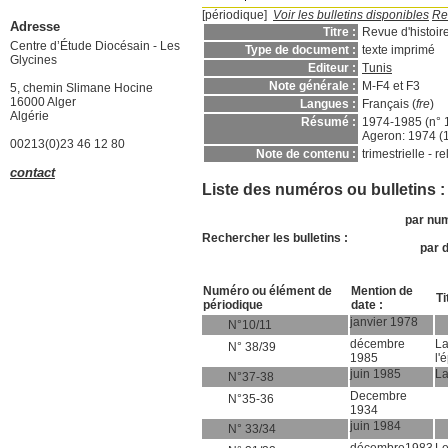
[périodique]
Voir les bulletins disponibles
Re
Adresse
Titre :
Revue d'histoir
Centre d’Étude Diocésain - Les
Type de document :
texte imprimé
Glycines
Editeur :
Tunis
Note générale :
M-F4 et F3
5, chemin Slimane Hocine
16000 Alger
Langues :
Français (
fre
)
Algérie
Résumé :
1974-1985 (n° 1
Ageron: 1974 (1
00213(0)23 46 12 80
Note de contenu :
trimestrielle - 
contact
Liste des numéros ou bulletins :
par num
Rechercher les bulletins :
par d
Numéro ou élément de
Mention de
Ti
périodique
date :
janvier 1978
N°10/11
décembre
La
N° 38/39
1985
l'
juin 1985
La
N°37-38
Decembre
N°35-36
1934
juin 1984
N° 33/34