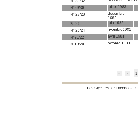
décembre1983
Le
N° 31/32
juillet 1983
N°29/30
décembre
N° 27/28
1982
juin 1982
25/26
nvembre1981
N° 23/24
avril 1981
N°21/22
octobre 1980
N°19/20
1
Les Glycines sur Facebook
C