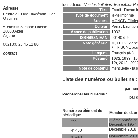
[périodique]
Voir les bulletins disponibles
Re
Adresse
Titre :
Esprit - Revue i
Centre d’Étude Diocésain - Les
Type de document :
texte imprimé
Glycines
Auteurs :
MONGIN Olivier
Editeur :
Paris : Esprit p
5, chemin Slimane Hocine
16000 Alger
Année de publication :
1932
Algérie
ISBN/ISSN/EAN :
00140759
Note générale :
M,D1-D2 : Anné
00213(0)23 46 12 80
+ TRIBUNE pou
contact
Langues :
Français (
fre
)
Résumé :
1932, 1933 ; 19
12); 2012 ; 201
Note de contenu :
mensuelle - fas
Liste des numéros ou bulletins :
par num
Rechercher les bulletins :
par d
Numéro ou élément de
Mention de date 
périodique
25ème Année N°
256
Décembre 1957
Décembre 2018
N° 450
Nouvembre 201
N° 449