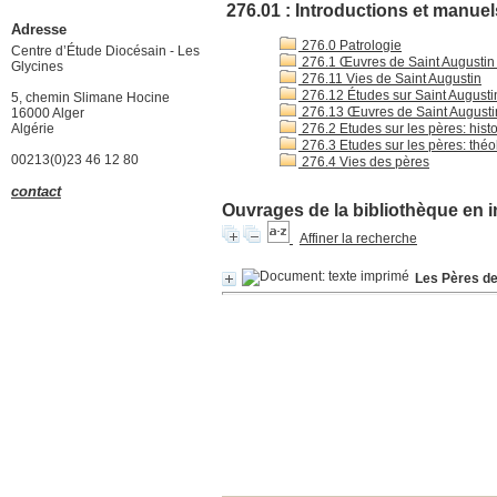
276.01 : Introductions et manuel
Adresse
276.0 Patrologie
Centre d’Étude Diocésain - Les
276.1 Œuvres de Saint Augustin (
Glycines
276.11 Vies de Saint Augustin
276.12 Études sur Saint Augusti
5, chemin Slimane Hocine
276.13 Œuvres de Saint Augustin
16000 Alger
Algérie
276.2 Etudes sur les pères: histo
276.3 Etudes sur les pères: théo
00213(0)23 46 12 80
276.4 Vies des pères
contact
Ouvrages de la bibliothèque en i
Affiner la recherche
Les Pères de 