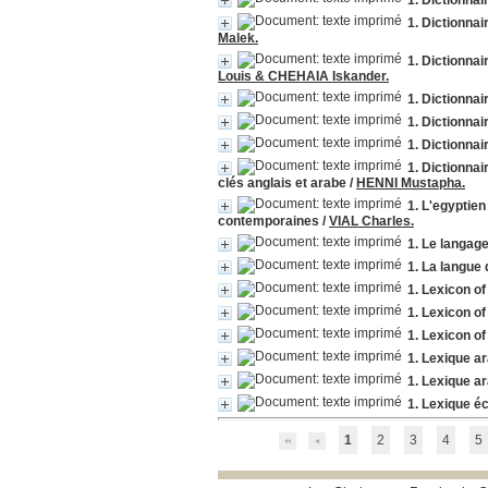
1. Dictionnai
1. Dictionna
Malek.
1. Dictionna
Louis & CHEHAIA Iskander.
1. Dictionnai
1. Dictionna
1. Dictionna
1. Dictionna
clés anglais et arabe
/
HENNI Mustapha.
1. L'egyptien
contemporaines
/
VIAL Charles.
1. Le langag
1. La langue
1. Lexicon of
1. Lexicon of
1. Lexicon o
1. Lexique a
1. Lexique a
1. Lexique é
1
2
3
4
5