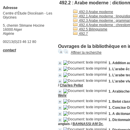
492.2 : Arabe moderne : dictionn
Adresse
492.0 Arabe moderne
Centre d’Étude Diocésain - Les
492.1 Arabe moderne : linguisti
Glycines
492.3 Arabe moderne : grammair
492.4 Arabe moderne : chrestoma
5, chemin Slimane Hocine
492.5 Bilinguisme
16000 Alger
Algérie
492.7
00213(0)23 46 12 80
Ouvrages de la bibliothèque en i
contact
Affiner la recherche
1. Addition a
1. L'arabe é
1. L'arabe te
1. L'arabe v
/
Charles Pellat
1. Arabische
Wehr
1. Belot clas
1. Concise O
1. A dictiona
1. Dictionnai
anglais
/
BAHNASSI Afif Dr.