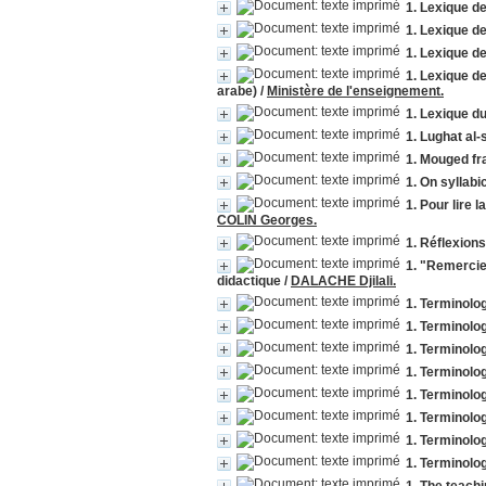
1. Lexique d
1. Lexique d
1. Lexique de
1. Lexique de
arabe)
/
Ministère de l'enseignement.
1. Lexique du
1. Lughat al-
1. Mouged fr
1. On syllabi
1. Pour lire
COLIN Georges.
1. Réflexion
1. "Remercie
didactique
/
DALACHE Djilali.
1. Terminolog
1. Terminolog
1. Terminolog
1. Terminolog
1. Terminolo
1. Terminolo
1. Terminolog
1. Terminolog