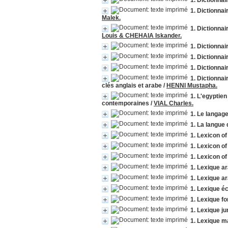
1. Dictionnai
1. Dictionna
Malek.
1. Dictionna
Louis & CHEHAIA Iskander.
1. Dictionnai
1. Dictionna
1. Dictionna
1. Dictionna
clés anglais et arabe
/
HENNI Mustapha.
1. L'egyptien
contemporaines
/
VIAL Charles.
1. Le langag
1. La langue
1. Lexicon of
1. Lexicon of
1. Lexicon o
1. Lexique a
1. Lexique a
1. Lexique é
1. Lexique f
1. Lexique ju
1. Lexique m