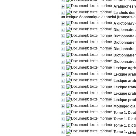
L'arabe tech
Arabisches w
Le chois des
un lexique économique et social (français-
A dictionary
Dictionnaire 
Dictionnaire 
Dictionnaire
Dictionnaire
Dictionnaire
Dictionnaire
Lexique agri
Lexique arab
Lexique arab
Lexique fran
Lexique prati
Lexique prati
Mounged clas
Tome 1. Deu
Tome 1. Dict
Tome 1. Dict
سفيف