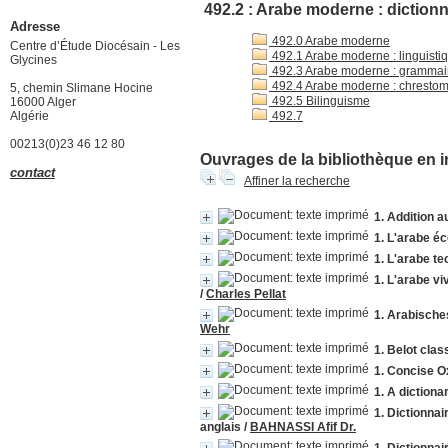
492.2 : Arabe moderne : dictionn
Adresse
492.0 Arabe moderne
Centre d’Étude Diocésain - Les
492.1 Arabe moderne : linguisti
Glycines
492.3 Arabe moderne : grammair
492.4 Arabe moderne : chrestoma
5, chemin Slimane Hocine
492.5 Bilinguisme
16000 Alger
Algérie
492.7
00213(0)23 46 12 80
Ouvrages de la bibliothèque en i
contact
Affiner la recherche
1. Addition a
1. L'arabe é
1. L'arabe te
1. L'arabe v
/
Charles Pellat
1. Arabische
Wehr
1. Belot clas
1. Concise O
1. A dictiona
1. Dictionnai
anglais
/
BAHNASSI Afif Dr.