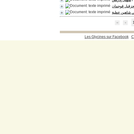
سهيل إدريس
/
حزقيل قوجمان
 شاهين عطية
Les Glycines sur Facebook
C