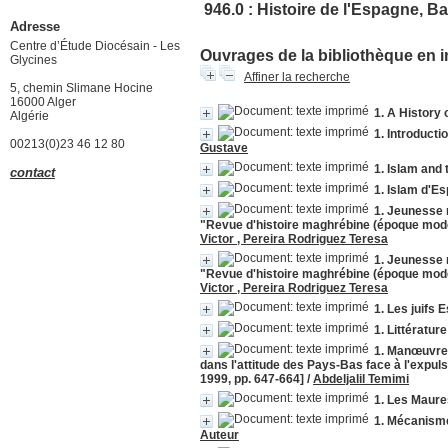
946.0 : Histoire de l'Espagne, B
Adresse
Centre d’Étude Diocésain - Les
Ouvrages de la bibliothèque en i
Glycines
Affiner la recherche
5, chemin Slimane Hocine
16000 Alger
1. A History 
Algérie
1. Introducti
00213(0)23 46 12 80
Gustave
1. Islam and 
contact
1. Islam d'Es
1. Jeunesse m
"Revue d'histoire maghrébine (époque moder
Victor , Pereira Rodriguez Teresa
1. Jeunesse m
"Revue d'histoire maghrébine (époque moder
Victor , Pereira Rodriguez Teresa
1. Les juifs
1. Littératur
1. Manœuvres
dans l'attitude des Pays-Bas face à l'expul
1999, pp. 647-664]
/
Abdeljalil Temimi
1. Les Maur
1. Mécanisme
Auteur