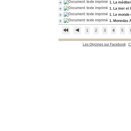
1. La méditer
1. La mer et
1. Le monde d
1. Monedas 
1
2
3
4
5
Les Glycines sur Facebook
C