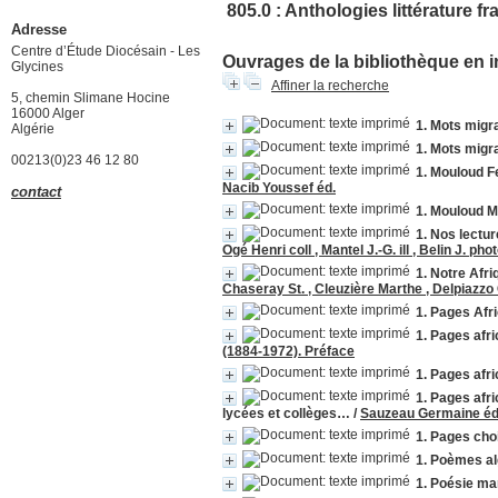
805.0 : Anthologies littérature 
Adresse
Centre d’Étude Diocésain - Les
Ouvrages de la bibliothèque en i
Glycines
Affiner la recherche
5, chemin Slimane Hocine
16000 Alger
1. Mots migr
Algérie
1. Mots migr
00213(0)23 46 12 80
1. Mouloud F
Nacib Youssef éd.
contact
1. Mouloud M
1. Nos lectu
Ogé Henri coll , Mantel J.-G. ill , Belin J. pho
1. Notre Afri
Chaseray St. , Cleuzière Marthe , Delpiazzo
1. Pages Afr
1. Pages afri
(1884-1972). Préface
1. Pages afri
1. Pages afri
lycées et collèges…
/
Sauzeau Germaine éd.
1. Pages ch
1. Poèmes al
1. Poésie mar