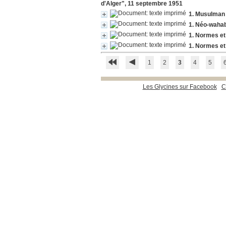
d'Alger", 11 septembre 1951
1. Musulman 
1. Néo-wahab
1. Normes et
1. Normes et
1
2
3
4
5
Les Glycines sur Facebook
C