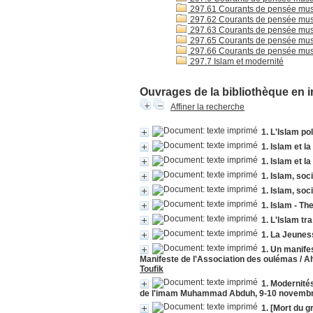
297.61 Courants de pensée mus
297.62 Courants de pensée mus
297.63 Courants de pensée mus
297.65 Courants de pensée mus
297.66 Courants de pensée mus
297.7 Islam et modernité
Ouvrages de la bibliothèque en i
Affiner la recherche
1. L'Islam po
1. Islam et la
1. Islam et la
1. Islam, soc
1. Islam, soc
1. Islam - Th
1. L'Islam tra
1. La Jeunes
1. Un manife
Manifeste de l'Association des oulémas / Ah
Toufik
1. Modernités
1. [Mort du 