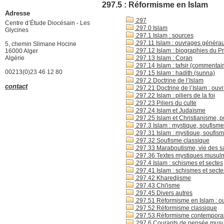
297.5 : Réformisme en Islam
Adresse
297
Centre d’Étude Diocésain - Les
297.0 Islam
Glycines
297.1 Islam : sources
297.11 Islam : ouvrages généra
5, chemin Slimane Hocine
297.12 Islam : biographies du P
16000 Alger
Algérie
297.13 Islam : Coran
297.14 Islam : tafsir (commentai
00213(0)23 46 12 80
297.15 Islam : hadith (sunna)
297.2 Doctrine de l’Islam
contact
297.21 Doctrine de l’Islam : ou
297.22 Islam : piliers de la foi
297.23 Piliers du culte
297.24 Islam et Judaïsme
297.25 Islam et Christianisme, po
297.3 Islam : mystique, soufisme
297.31 Islam : mystique, soufism
297.32 Soufisme classique
297.33 Maraboutisme, vie des sa
297.36 Textes mystiques musul
297.4 Islam : schismes et sectes
297.41 Islam : schismes et sect
297.42 Kharedjisme
297.43 Chi'isme
297.45 Divers autres
297.51 Réformisme en Islam : o
297.52 Réformisme classique
297.53 Réformisme contempora
297.6 Courants de pensée musu