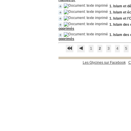
Hamed Dr
1. Islam et 
1. Islam et 
1. Islam et l'
1. Islam des 
opprimés
1. Islam des 
opprimés
1
2
3
4
5
Les Glycines sur Facebook
C