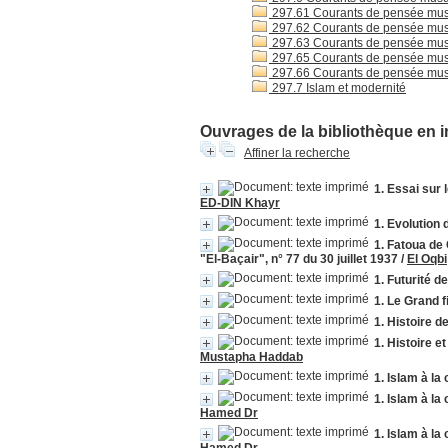
297.61 Courants de pensée mus
297.62 Courants de pensée mus
297.63 Courants de pensée mus
297.65 Courants de pensée mus
297.66 Courants de pensée mus
297.7 Islam et modernité
Ouvrages de la bibliothèque en i
Affiner la recherche
1. Essai sur
ED-DIN Khayr
1. Evolution 
1. Fatoua de 
"El-Baçair", n° 77 du 30 juillet 1937
/
El Oqbi
1. Futurité de
1. Le Grand f
1. Histoire d
1. Histoire 
Mustapha Haddab
1. Islam à la
1. Islam à la
Hamed Dr
1. Islam à la