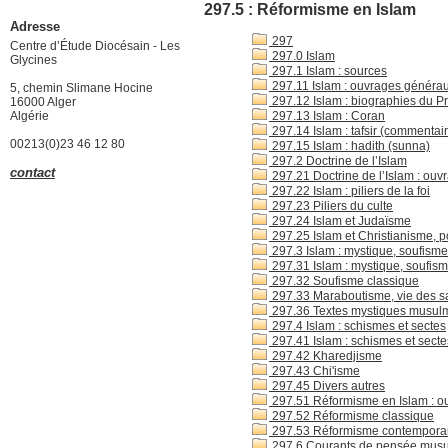
297.5 : Réformisme en Islam
Adresse
297
Centre d’Étude Diocésain - Les
297.0 Islam
Glycines
297.1 Islam : sources
297.11 Islam : ouvrages généra
5, chemin Slimane Hocine
297.12 Islam : biographies du P
16000 Alger
Algérie
297.13 Islam : Coran
297.14 Islam : tafsir (commentai
00213(0)23 46 12 80
297.15 Islam : hadith (sunna)
297.2 Doctrine de l’Islam
contact
297.21 Doctrine de l’Islam : ou
297.22 Islam : piliers de la foi
297.23 Piliers du culte
297.24 Islam et Judaïsme
297.25 Islam et Christianisme, po
297.3 Islam : mystique, soufisme
297.31 Islam : mystique, soufism
297.32 Soufisme classique
297.33 Maraboutisme, vie des sa
297.36 Textes mystiques musul
297.4 Islam : schismes et sectes
297.41 Islam : schismes et sect
297.42 Kharedjisme
297.43 Chi'isme
297.45 Divers autres
297.51 Réformisme en Islam : o
297.52 Réformisme classique
297.53 Réformisme contempora
297.6 Courants de pensée musu