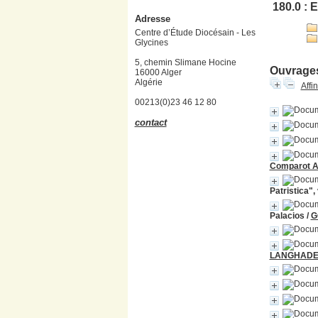
180.0 : 
Adresse
Centre d’Étude Diocésain - Les
Glycines
5, chemin Slimane Hocine
Ouvrages
16000 Alger
Algérie
Affi
00213(0)23 46 12 80
contact
Comparot An
Patristica", 
Palacios
/
G
LANGHADE J