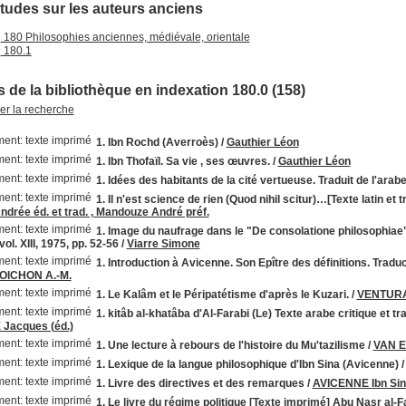
Etudes sur les auteurs anciens
180 Philosophies anciennes, médiévale, orientale
180.1
 de la bibliothèque en indexation 180.0 (158)
ner la recherche
1. Ibn Rochd (Averroès)
/
Gauthier Léon
1. Ibn Thofaïl. Sa vie , ses œuvres.
/
Gauthier Léon
1. Idées des habitants de la cité vertueuse. Traduit de l'arab
1. Il n'est science de rien (Quod nihil scitur)…[Texte latin et 
drée éd. et trad. , Mandouze André préf.
1. Image du naufrage dans le "De consolatione philosophiae" 
vol. XIII, 1975, pp. 52-56
/
Viarre Simone
1. Introduction à Avicenne. Son Epître des définitions. Tradu
OICHON A.-M.
1. Le Kalâm et le Péripatétisme d'après le Kuzari.
/
VENTURA
1. kitâb al-khatâba d'Al-Farabi (Le) Texte arabe critique et t
acques (éd.)
1. Une lecture à rebours de l'histoire du Mu'tazilisme
/
VAN E
1. Lexique de la langue philosophique d'Ibn Sina (Avicenne)
1. Livre des directives et des remarques
/
AVICENNE Ibn Si
1. Le livre du régime politique [Texte imprimé] Abu Nasr al-F