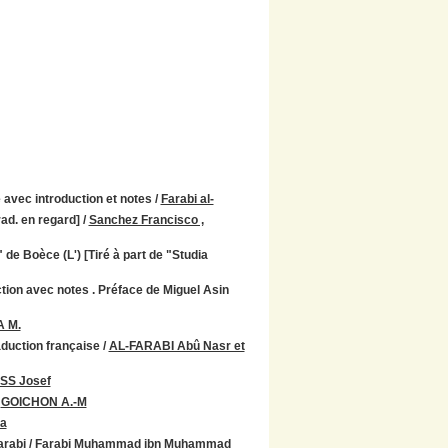
e avec introduction et notes
/
Farabi al-
trad. en regard]
/
Sanchez Francisco ,
de Boèce (L') [Tiré à part de "Studia
ction avec notes . Préface de Miguel Asin
 M.
raduction française
/
AL-FARABI Abû Nasr et
SS Josef
/
GOICHON A.-M
na
arabi
/
Farabi Muhammad ibn Muhammad