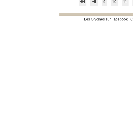
9
10
11
Les Glycines sur Facebook
C