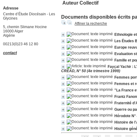
Auteur Collectif
Adresse
Centre d’Étude Diocésain - Les
Documents disponibles écrits par
Glycines
Affiner la recherche
5, chemin Slimane Hocine
16000 Alger
Ethnologie et
Algérie
Les Études Be
00213(0)23 46 12 80
Europe reuvu
contact
Evaluation st
Famille et po
Fayçal Yachir : 
CREAD, N° 50 (4e trimestre 1999)
Femmes portr
Femmes et re
"La France et 
Frantz Fanon
Fraternité d
Guerre ou pa
Hérodote N° 
Histoire de 
Histoire géné