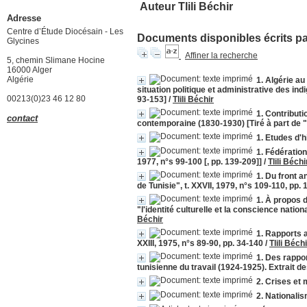
Auteur Tlili Béchir
Adresse
Centre d’Étude Diocésain - Les
Documents disponibles écrits par
Glycines
Affiner la recherche
5, chemin Slimane Hocine
16000 Alger
Algérie
1. Algérie a
situation politique et administrative des ind
00213(0)23 46 12 80
93-153]
/
Tlili Béchir
1. Contribut
contact
contemporaine (1830-1930) [Tiré à part de "
1. Etudes d'h
1. Fédération
1977, n°s 99-100 [, pp. 139-209]]
/
Tlili Béchi
1. Du front a
de Tunisie", t. XXVII, 1979, n°s 109-110, pp.
1. À propos d
"l'identité culturelle et la conscience natio
Béchir
1. Rapports a
XXIII, 1975, n°s 89-90, pp. 34-140
/
Tlili Béchi
1. Des rappor
tunisienne du travail (1924-1925). Extrait de
2. Crises et
2. Nationali