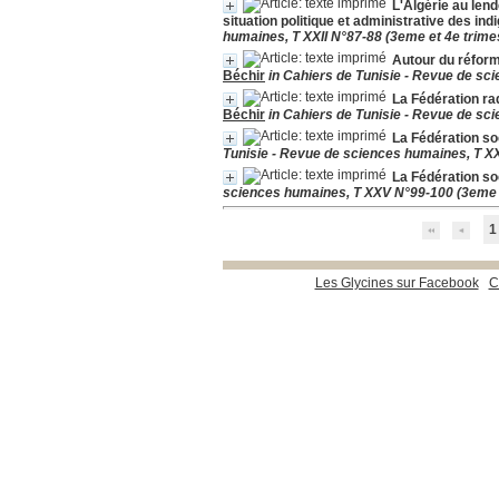
L'Algérie au len
situation politique et administrative des in
humaines, T XXII N°87-88 (3eme et 4e trime
Autour du réform
Béchir
in Cahiers de Tunisie - Revue de sc
La Fédération ra
Béchir
in Cahiers de Tunisie - Revue de sc
La Fédération so
Tunisie - Revue de sciences humaines, T XX
La Fédération soc
sciences humaines, T XXV N°99-100 (3eme e
1
Les Glycines sur Facebook
C