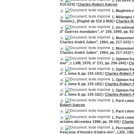
1. Lectures d
515-524]
/
Charles-Robert Ageron
1. Maghreb et
1. Mélanges 
Temimi.] , [Paginé de 516 à 868]
/
Charles-R
1. Un mémoir
d" Guerres mondiales", n° 159, 1990, pp. 93
1. Mouvement
Charles-André Julien", 1964, pp. 217-243]
/
1. Mouvement
Charles-André Julien", 1964, pp. 217-243]
/
1. Opinion fr
mer", t. LXIII, 1976, n° 231, pp. 256-284]
/
Ch
1. Opinion fr
n° 1, tome II, pp. 155-182]
/
Charles-Robert 
1. Opinion fr
n° 1, tome II, pp. 155-182]
/
Charles-Robert 
1. Opinion fr
n° 1, tome II, pp. 155-182]
/
Charles-Robert 
1. Parti colo
Robert Ageron
1. Parti colon
1. Parti comm
octobre-décembre 1986, pp. 39-50]
/
Charle
1. Perception
française d'histoire d'outre-mer", LXIX, 1982