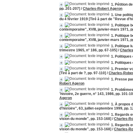
1. Pétition d
pp. 201-207]
/
Charles-Robert Ageron
1. Une politi
du 4 février 1919 [Tiré à part de "Revue d'h
1. Politique 
contemporaine", XVIII, janvier-mars 1971, p
1. Politique 
contemporaine", XVIII, janvier-mars 1971, p
1. Politique 
trimestre 1965, n° 186, pp. 67-105]
/
Charle
1. Politique
1. Politique
1. Premier v
[Tiré à part de ?, pp. 97-110]
/
Charles-Robe
1. Presse par
Robert Ageron
1. Problèmes 
'histoire, 2e guerre, n° 143, 1986, pp. 101-
Ageron
1. À propos d
d'histoire", 63, juillet-septembre 1999, pp. 
1. Regards e
vision du monde", pp. 153-168]
/
Charles-Ro
1. Regards e
vision du monde", pp. 153-168]
/
Charles-Ro