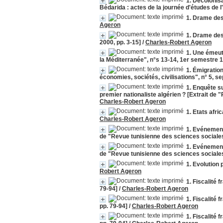
1. Décolonisa
Bédarida : actes de la journée d'études de l
1. Drame des 
Ageron
1. Drame des
2000, pp. 3-15]
/
Charles-Robert Ageron
1. Une émeut
la Méditerranée", n°s 13-14, 1er semestre 
1. Émigratio
économies, sociétés, civilisations", n° 5, 
1. Enquête su
premier nationaliste algérien ? [Extrait de
Charles-Robert Ageron
1. Etats afri
Charles-Robert Ageron
1. Evénements
de "Revue tunisienne des sciences sociales
1. Evénements
de "Revue tunisienne des sciences sociales
1. Evolution 
Robert Ageron
1. Fiscalité 
79-94]
/
Charles-Robert Ageron
1. Fiscalité 
pp. 79-94]
/
Charles-Robert Ageron
1. Fiscalité 