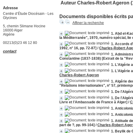
Auteur Charles-Robert Ageron (
Adresse
Centre d’Étude Diocésain - Les
Documents disponibles écrits par
Glycines
Affiner la recherche
5, chemin Slimane Hocine
16000 Alger
1. Abd el-Ka
Algérie
la Méditerranée", 1970, numéro spécial, Iie
00213(0)23 46 12 80
1. Accords d'
1992, n° 16, pp. 72-87]
/
Charles-Robert Age
contact
1. Administra
Constantine (1837-1838) [Extrait de la "Rev
1. L'Algérie 
1. L'Algérie 
Charles-Robert Ageron
1. Algérie de
"Relations internationales", n° 57, printemp
1. De l'Algér
1. De l'Algér
Livre et l'Ambassade de France à Alger]
/
C
1. Anticoloni
1. Anticoloni
1. Attitude 
part de ?, pp. 99-104]
/
Charles-Robert Age
1. Beylik de 