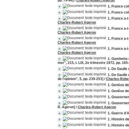
pp. 79-94]
/
Charles-Robert Ageron
1. France col
1. France col
1. France a-t
Charles-Robert Ageron
1. France a-t
Charles-Robert Ageron
1. France a-t
Charles-Robert Ageron
1. France a-t
Charles-Robert Ageron
1. Gambetta e
mer", 215, t. LIX, 2e trimestre 1972, pp. 165
1. De Gaulle e
1. De Gaulle 
de l'opinion", 5, pp. 239-253]
/
Charles-Robe
1. Genèse de 
1. Genèse de 
1. Gouverne
1. Gouvernem
R. Ageron]
/
Charles-Robert Ageron
1. Guerre d'A
1. Histoire d
1. Histoire d