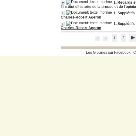
1. Regards su
l'Institut d'histoire de la presse et de l'opini
1. Supplétifs
Charles-Robert Ageron
1. Supplétifs
Charles-Robert Ageron
1
2
Les Glycines sur Facebook
C