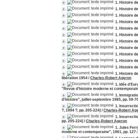
1. Histoire d
1. Histoire d
1. Histoire d
1. Histoire d
1. Histoire d
1. Histoire d
1. Histoire d
1. Histoire d
1. Histoire d
1. Histoire d
1. Histoire d
1. Histoire d
libération 1954
/
Charles-Robert Ageron
1. Idée d'Eur
"Revue d'histoire moderne et contemporaine"
1. Immigratio
d'histoire", juillet-septembre 1985, pp. 59-7
1. Insurrecti
?, 1994 ?, pp. 205-224]
/
Charles-Robert Ag
1. Insurrecti
pp. 205-224]
/
Charles-Robert Ageron
1. Jules Ferr
moderne et contemporaine", 1961, pp. 127-