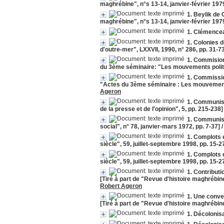
maghrébine", n°s 13-14, janvier-février 197
1. Beylik de 
maghrébine", n°s 13-14, janvier-février 197
1. Clémenceau
1. Colonies d
d'outre-mer", LXXVII, 1990, n° 286, pp. 31-7
1. Commision 
du 3ème séminaire: "Les mouvements politi
1. Commissio
"Actes du 3ème séminaire : Les mouvements 
Ageron
1. Communisme
de la presse et de l'opinion", 5, pp. 215-238]
1. Communist
social", n° 78, janvier-mars 1972, pp. 7-37]
1. Complots e
siècle", 59, juillet-septembre 1998, pp. 15-2
1. Complots e
siècle", 59, juillet-septembre 1998, pp. 15-2
1. Contribut
[Tiré à part de "Revue d'histoire maghrébin
Robert Ageron
1. Une conve
[Tiré à part de "Revue d'histoire maghrébine
1. Décolonisa