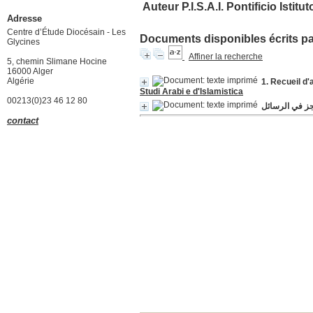
Auteur P.I.S.A.I. Pontificio Istitu
Adresse
Centre d’Étude Diocésain - Les
Documents disponibles écrits par
Glycines
Affiner la recherche
5, chemin Slimane Hocine
16000 Alger
Algérie
1. Recueil d'
Studi Arabi e d'Islamistica
00213(0)23 46 12 80
جز في الرسائل
contact