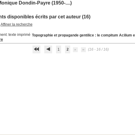
onique Dondin-Payre (1950-....)
s disponibles écrits par cet auteur (16)
Affiner la recherche
Topographie et propagande gentilice : le compitum Acilium et 
re
1
2
(16 - 16 / 16)