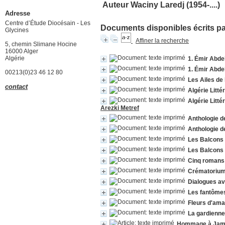
Auteur Waciny Laredj (1954-....)
Adresse
Centre d’Étude Diocésain - Les
Documents disponibles écrits par
Glycines
Affiner la recherche
5, chemin Slimane Hocine
16000 Alger
Algérie
1. Émir Abdel
1. Émir Abdel
00213(0)23 46 12 80
Les Ailes de 
contact
Algérie Litté
Algérie Litté
Arezki Metref
Anthologie de
Anthologie de
Les Balcons 
Les Balcons 
Cinq romans a
Crématoriu
Dialogues av
Les fantôme
Fleurs d'ama
La gardienn
Hommage à Jame