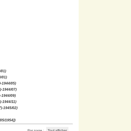
/01)
3/01)
)-1944/05)
)-1944/07)
)-1944/09)
)-1944/11)
7)-1945/02)
/05/1954])
Par page :
Tout afficher