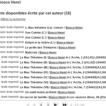
Bosco Henri
s disponibles écrits par cet auteur (16)
Affiner la recherche
1. Mas théotime (Le) -roman-
/
Bosco Henri
Ane Culotte (L')
/
Bosco Henri
Ane Culotte (L')
/
Bosco Henri
Enfant et la rivière (L')
/
Bosco Henri
Le jardin des Trinitaires
/
Bosco Henri
Malicroix
/
Bosco Henri
Le Mas Théotime (I)
/
Bosco Henri
in L'Arche, 1 ((A1,N1)-1944/02
Le Mas Théotime (II)
/
Bosco Henri
in L'Arche, 2 ((A1,N2)-1944/0
Le Mas Théotime (III)
/
Bosco Henri
in L'Arche, 3 (1944/04(A1,N3
Le Mas Théotime (IV)
/
Bosco Henri
in L'Arche, 4 (1944/06(A1,N4
Le Mas Théotime (V)
/
Bosco Henri
in L'Arche, 5 (1944/08(A1,N5
Le Mas Théotime (VI)
/
Bosco Henri
in L'Arche, 6 (1944/10(A1,N6
Le Mas Théotime (VII)
/
Bosco Henri
in L'Arche, 7 (1944/12(A2,N
Un oubli moins profond
/
Bosco Henri
Un secret de famille
/
Bosco Henri
in Les oeuvres libres, 96 ([01
1
2
(1 - 15 / 16)