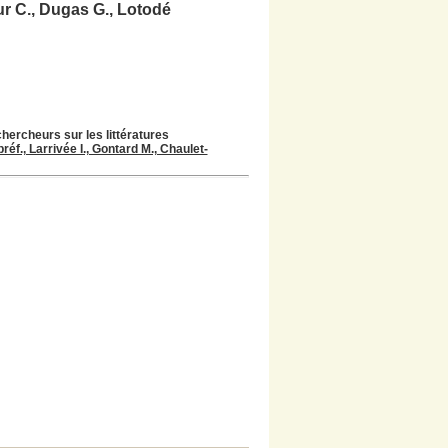
ur C., Dugas G., Lotodé
hercheurs sur les littératures
éf., Larrivée I., Gontard M., Chaulet-