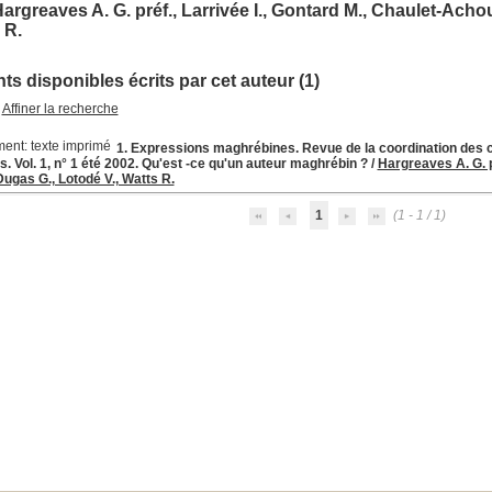
argreaves A. G. préf., Larrivée I., Gontard M., Chaulet-Acho
 R.
s disponibles écrits par cet auteur (1)
Affiner la recherche
1. Expressions maghrébines. Revue de la coordination des c
 Vol. 1, n° 1 été 2002. Qu'est -ce qu'un auteur maghrébin ?
/
Hargreaves A. G. pr
ugas G., Lotodé V., Watts R.
1
(1 - 1 / 1)