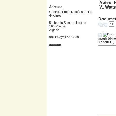
Auteur H
Adresse
V., Watts
Centre d’Étude Diocésain - Les
Glycines
Document
5, chemin Slimane Hocine
16000 Alger
Algérie
00213(0)23 46 12 80
maghrébines.
Achour C., D
contact