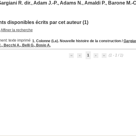
argiani R. dir., Adam J.-P., Adams N., Amaldi P., Barone M.-C.,
s disponibles écrits par cet auteur (1)
Affiner la recherche
1. Colonne (La). Nouvelle histoire de la construction
/
Gargian
, Becchi A., Belli G., Bosio A.
1
(1 - 1 / 1)