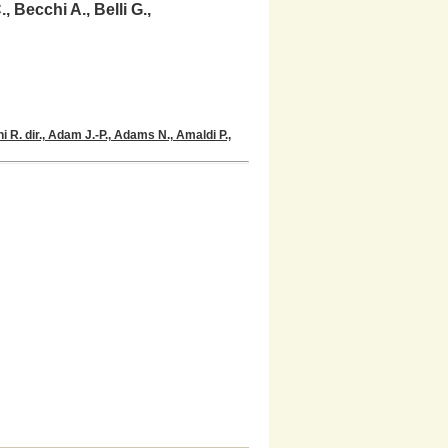
 Becchi A., Belli G.,
i R. dir., Adam J.-P., Adams N., Amaldi P.,